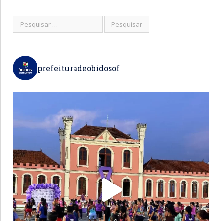
prefeituradeobidosof