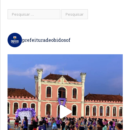
prefeituradeobidosof