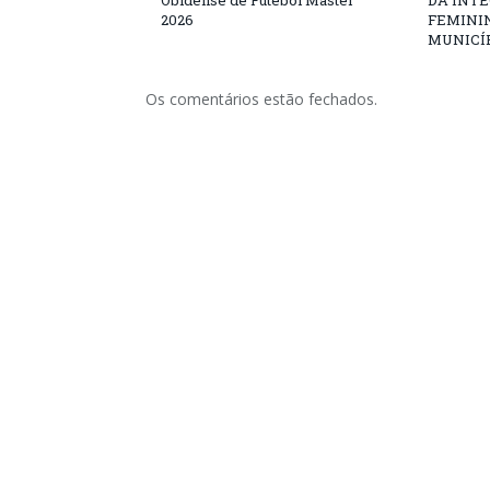
Obidense de Futebol Master
DA INT
2026
FEMININ
MUNICÍP
Os comentários estão fechados.