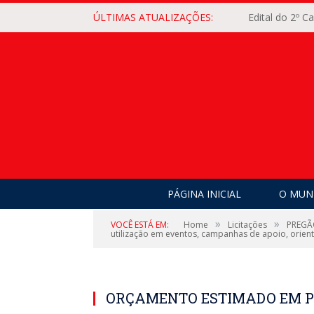
ÚLTIMAS ATUALIZAÇÕES:
Edital do 2º 
PÁGINA INICIAL
O MUNI
»
»
VOCÊ ESTÁ EM:
Home
Licitações
PREGÃO
utilização em eventos, campanhas de apoio, orient
ORÇAMENTO ESTIMADO EM P