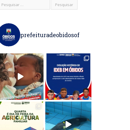
prefeituradeobidosof