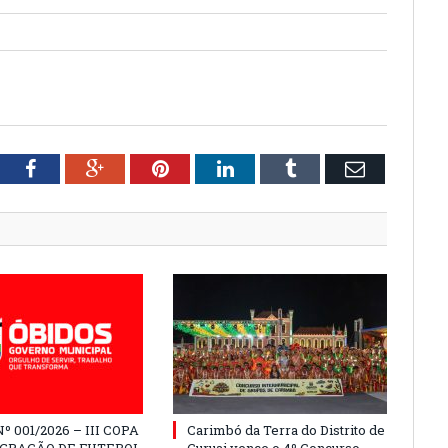
tter
Facebook
Google+
Pinterest
LinkedIn
Tumblr
Email
º 001/2026 – III COPA
Carimbó da Terra do Distrito de