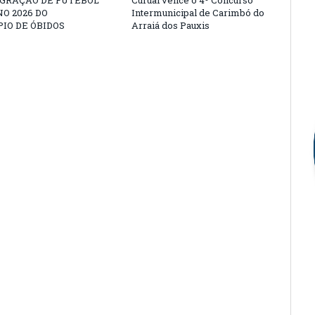
EGRAÇÃO DE FUTEBOL
Curuai vence o 4º Concurso
O 2026 DO
Intermunicipal de Carimbó do
IO DE ÓBIDOS
Arraiá dos Pauxis