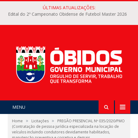
ÚLTIMAS ATUALIZAÇÕES:
Edital do 2º Campeonato Obidense de Futebol Master 2026
MENU
»
»
Home
Licitações
PREGÃO PRESENCIAL Nº 035/2020/PMO
(Contratação de pessoa jurídica especializada na locação de
veículos incluindo condutores devidamente habilitados,
manutenção preventiva e corretiva e demais