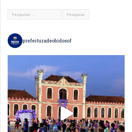
prefeituradeobidosof