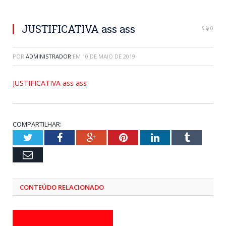
JUSTIFICATIVA ass ass
0
POR
ADMINISTRADOR
EM
10 DE MAIO DE 2019
JUSTIFICATIVA ass ass
COMPARTILHAR:
Twitter
Facebook
Google+
Pinterest
LinkedIn
Tumblr
Email
CONTEÚDO RELACIONADO