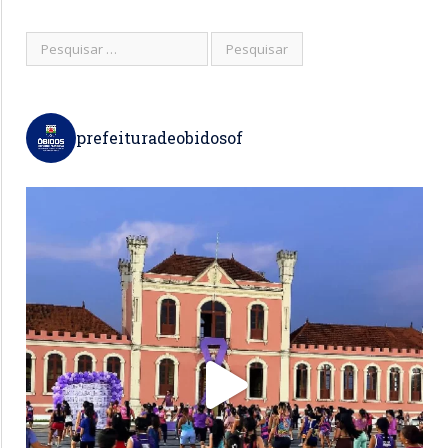
prefeituradeobidosof