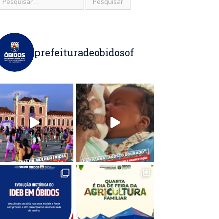
prefeituradeobidosof