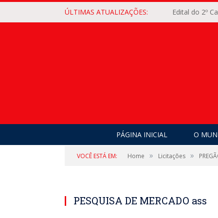
ÚLTIMAS ATUALIZAÇÕES:
Edital do 2º 
PÁGINA INICIAL
O MUNI
»
»
VOCÊ ESTÁ EM:
Home
Licitações
PREGÃ
PESQUISA DE MERCADO ass