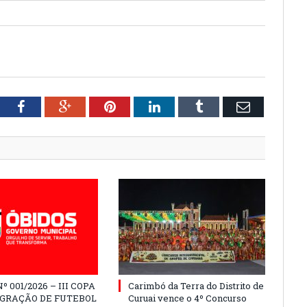
tter
Facebook
Google+
Pinterest
LinkedIn
Tumblr
Email
º 001/2026 – III COPA
Carimbó da Terra do Distrito de
EGRAÇÃO DE FUTEBOL
Curuai vence o 4º Concurso