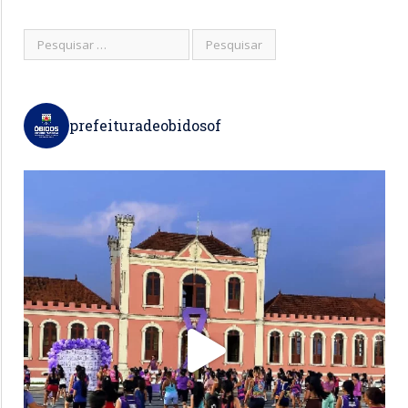
prefeituradeobidosof