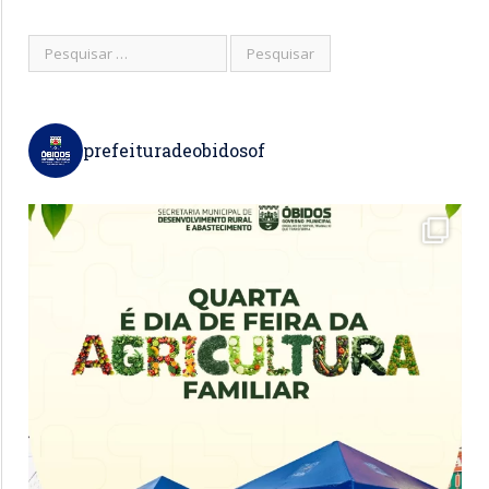
prefeituradeobidosof