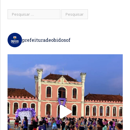
prefeituradeobidosof