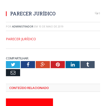
PARECER JURÍDICO
0
POR
ADMINISTRADOR
EM
10 DE MAIO DE 2019
PARECER JURÍDICO
COMPARTILHAR:
Twitter
Facebook
Google+
Pinterest
LinkedIn
Tumblr
Email
CONTEÚDO RELACIONADO