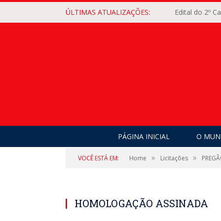
ÚLTIMAS ATUALIZAÇÕES:
Edital do 2º 
PÁGINA INICIAL
O MUNI
»
»
VOCÊ ESTÁ EM:
Home
Licitações
PREGÃ
HOMOLOGAÇÃO ASSINADA