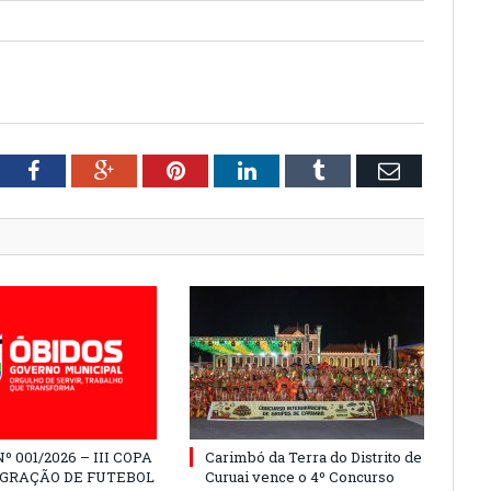
tter
Facebook
Google+
Pinterest
LinkedIn
Tumblr
Email
º 001/2026 – III COPA
Carimbó da Terra do Distrito de
EGRAÇÃO DE FUTEBOL
Curuai vence o 4º Concurso