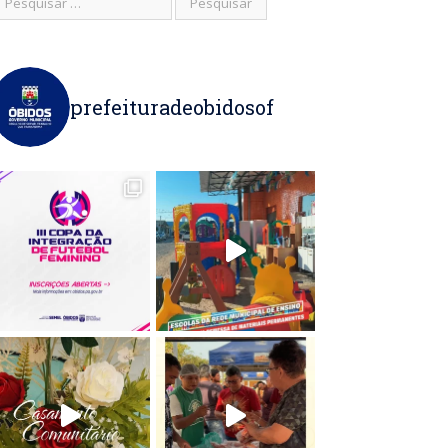
prefeituradeobidosof