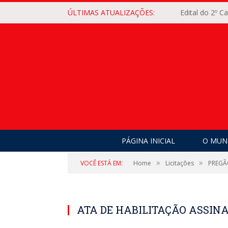
ÚLTIMAS ATUALIZAÇÕES:
Edital do 2º 
PÁGINA INICIAL
O MUNI
»
»
VOCÊ ESTÁ EM:
Home
Licitações
PREGÃ
ATA DE HABILITAÇÃO ASSIN