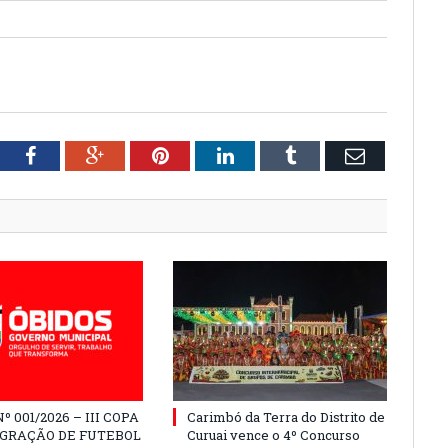
tter
Facebook
Google+
Pinterest
LinkedIn
Tumblr
Email
º 001/2026 – III COPA
Carimbó da Terra do Distrito de
EGRAÇÃO DE FUTEBOL
Curuai vence o 4º Concurso