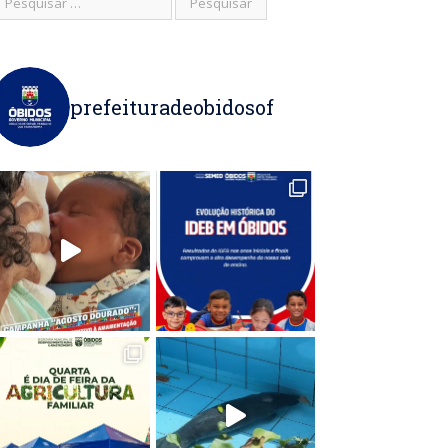
prefeituradeobidosof