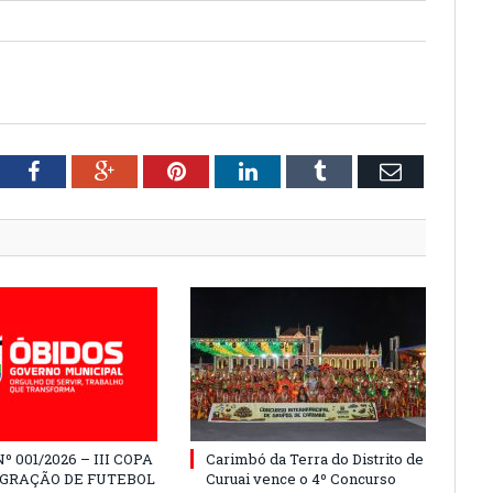
tter
Facebook
Google+
Pinterest
LinkedIn
Tumblr
Email
º 001/2026 – III COPA
Carimbó da Terra do Distrito de
EGRAÇÃO DE FUTEBOL
Curuai vence o 4º Concurso