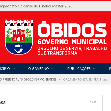
Campeonato Obidense de Futebol Master 2026
CÍPIO
O GOVERNO
PUBLICAÇÕES
»
O PRESENCIAL Nº 030/2018-PMO-SEMDES
ORÇAMENTO EST. EM PLANI. ass
ass
0