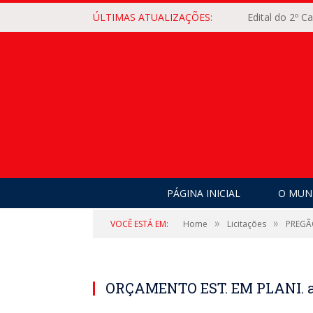
ÚLTIMAS ATUALIZAÇÕES:
Edital do 2º 
PÁGINA INICIAL
O MUNI
»
»
VOCÊ ESTÁ EM:
Home
Licitações
PREGÃ
ORÇAMENTO EST. EM PLANI. 