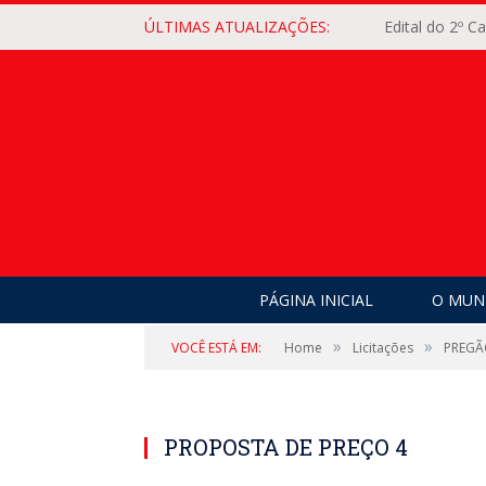
ÚLTIMAS ATUALIZAÇÕES:
Edital do 2º 
PÁGINA INICIAL
O MUNI
»
»
VOCÊ ESTÁ EM:
Home
Licitações
PREGÃ
PROPOSTA DE PREÇO 4