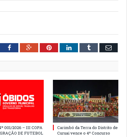
tter
Facebook
Google+
Pinterest
LinkedIn
Tumblr
Email
º 001/2026 – III COPA
Carimbó da Terra do Distrito de
EGRAÇÃO DE FUTEBOL
Curuai vence o 4º Concurso