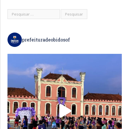
prefeituradeobidosof