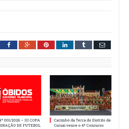
tter
Facebook
Google+
Pinterest
LinkedIn
Tumblr
Email
º 001/2026 – III COPA
Carimbó da Terra do Distrito de
EGRAÇÃO DE FUTEBOL
Curuai vence o 4º Concurso