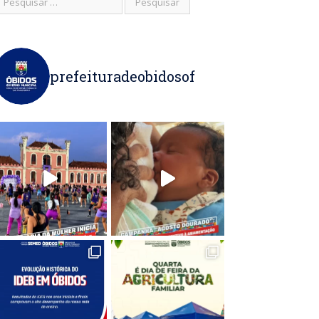
prefeituradeobidosof