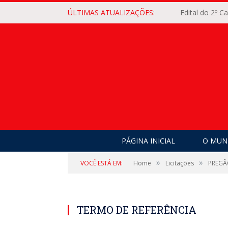
ÚLTIMAS ATUALIZAÇÕES:
Edital do 2º 
PÁGINA INICIAL
O MUNI
»
»
VOCÊ ESTÁ EM:
Home
Licitações
PREGÃ
TERMO DE REFERÊNCIA