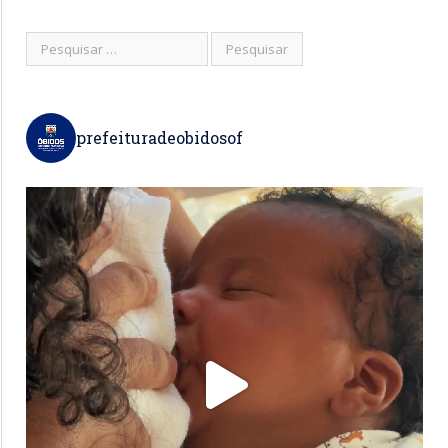
prefeituradeobidosof