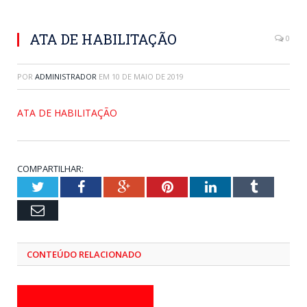
ATA DE HABILITAÇÃO
0
POR
ADMINISTRADOR
EM
10 DE MAIO DE 2019
ATA DE HABILITAÇÃO
COMPARTILHAR:
Twitter
Facebook
Google+
Pinterest
LinkedIn
Tumblr
Email
CONTEÚDO RELACIONADO