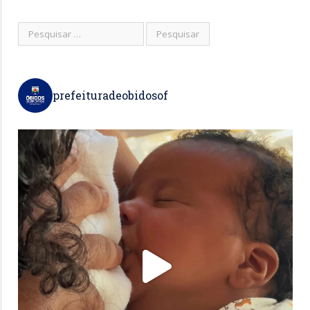
prefeituradeobidosof