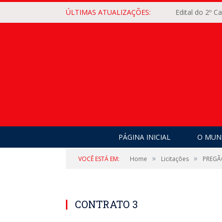
ÚLTIMAS ATUALIZAÇÕES:
Edital do 2º 
PÁGINA INICIAL
O MUNI
»
»
VOCÊ ESTÁ EM:
Home
Licitações
PREGÃ
CONTRATO 3