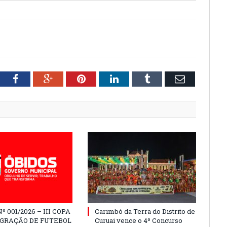
tter
Facebook
Google+
Pinterest
LinkedIn
Tumblr
Email
º 001/2026 – III COPA
Carimbó da Terra do Distrito de
EGRAÇÃO DE FUTEBOL
Curuai vence o 4º Concurso