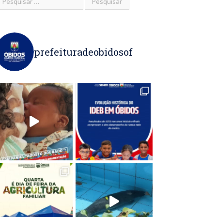
prefeituradeobidosof