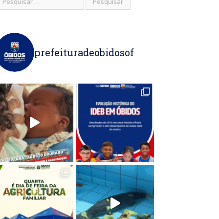
prefeituradeobidosof