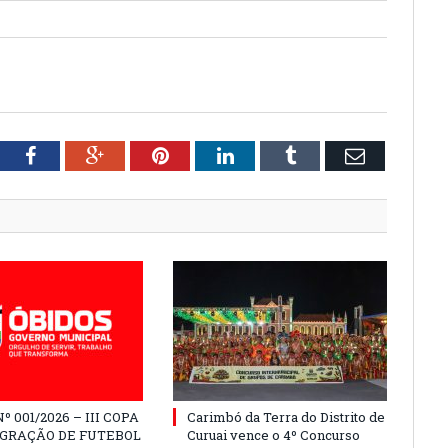
tter
Facebook
Google+
Pinterest
LinkedIn
Tumblr
Email
º 001/2026 – III COPA
Carimbó da Terra do Distrito de
EGRAÇÃO DE FUTEBOL
Curuai vence o 4º Concurso