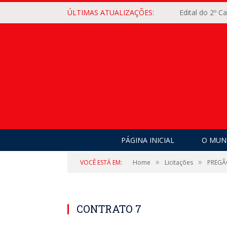
ÚLTIMAS ATUALIZAÇÕES:
Edital do 2º 
PÁGINA INICIAL
O MUNI
»
»
VOCÊ ESTÁ EM:
Home
Licitações
PREGÃ
CONTRATO 7