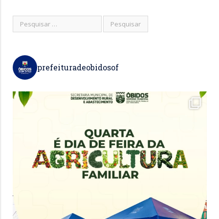
prefeituradeobidosof