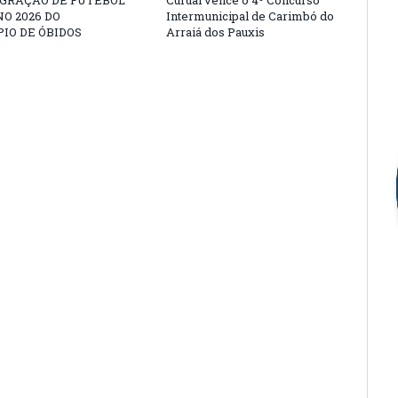
EGRAÇÃO DE FUTEBOL
Curuai vence o 4º Concurso
O 2026 DO
Intermunicipal de Carimbó do
IO DE ÓBIDOS
Arraiá dos Pauxis