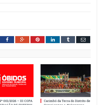
tter
Facebook
Google+
Pinterest
LinkedIn
Tumblr
Email
º 001/2026 – III COPA
Carimbó da Terra do Distrito de