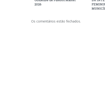
Obidense de Futebol Master
DA INT
2026
FEMININ
MUNICÍP
Os comentários estão fechados.