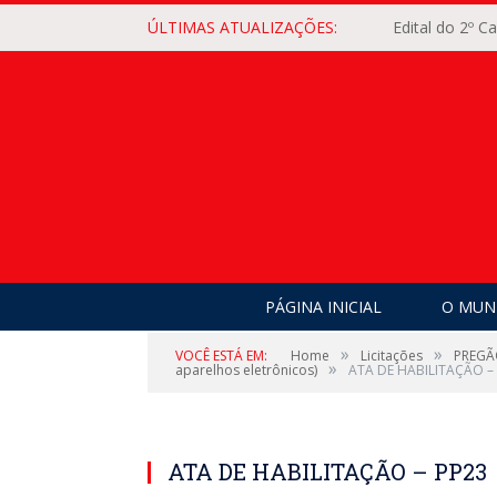
ÚLTIMAS ATUALIZAÇÕES:
Edital do 2º 
PÁGINA INICIAL
O MUNI
»
»
VOCÊ ESTÁ EM:
Home
Licitações
PREGÃO
»
aparelhos eletrônicos)
ATA DE HABILITAÇÃO –
ATA DE HABILITAÇÃO – PP23