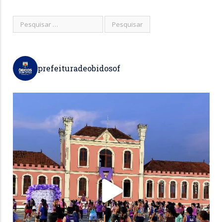
prefeituradeobidosof