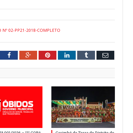
 Nº 02-PP21-2018-COMPLETO
tter
Facebook
Google+
Pinterest
LinkedIn
Tumblr
Email
º 001/2026 – III COPA
Carimbó da Terra do Distrito de