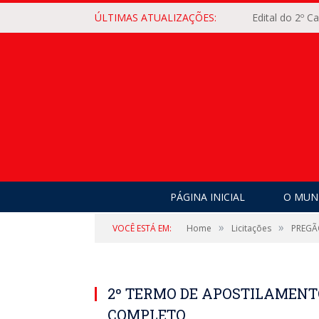
ÚLTIMAS ATUALIZAÇÕES:
Edital do 2º 
PÁGINA INICIAL
O MUNI
»
»
VOCÊ ESTÁ EM:
Home
Licitações
PREGÃ
2º TERMO DE APOSTILAMENTO
COMPLETO