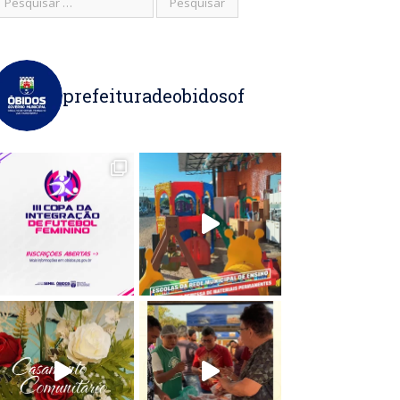
prefeituradeobidosof