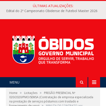
ÚLTIMAS ATUALIZAÇÕES:
Edital do 2º Campeonato Obidense de Futebol Master 2026
MENU
»
»
Home
Licitações
PREGÃO PRESENCIAL Nº
020/2020/PMO/SEMSA (Contratação de empresa especializada
na prestação de serviços póstumos com traslado e
»
fornecimento de urna)
MINUTA DE CONTRATO ass