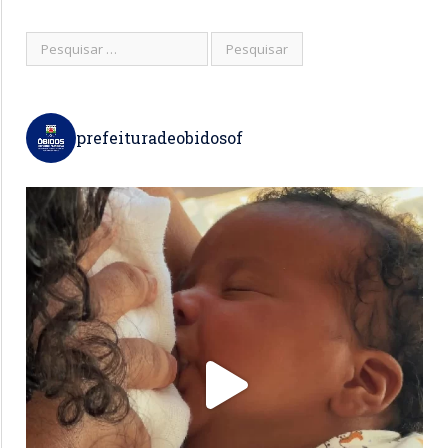
prefeituradeobidosof