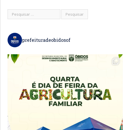
prefeituradeobidosof