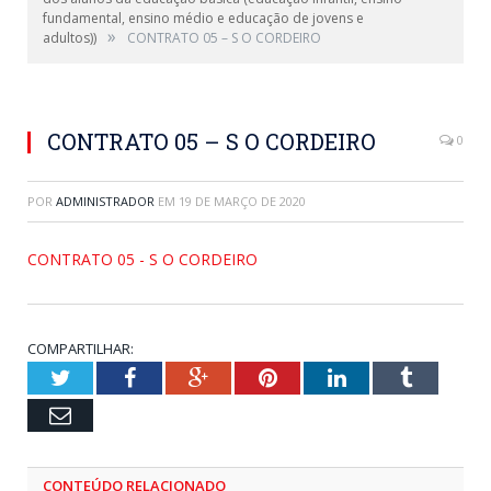
fundamental, ensino médio e educação de jovens e
»
adultos))
CONTRATO 05 – S O CORDEIRO
CONTRATO 05 – S O CORDEIRO
0
POR
ADMINISTRADOR
EM
19 DE MARÇO DE 2020
CONTRATO 05 - S O CORDEIRO
COMPARTILHAR:
Twitter
Facebook
Google+
Pinterest
LinkedIn
Tumblr
Email
CONTEÚDO RELACIONADO