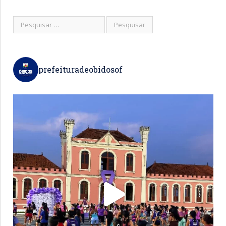
prefeituradeobidosof