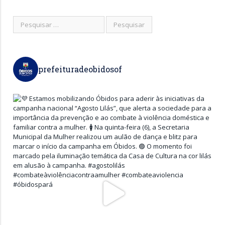
prefeituradeobidosof