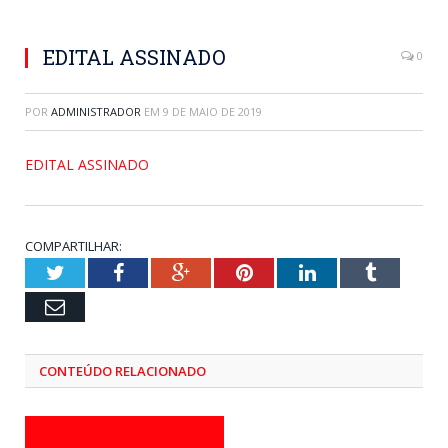
EDITAL ASSINADO
0
POR
ADMINISTRADOR
EM
9 DE MAIO DE 2019
EDITAL ASSINADO
COMPARTILHAR:
Twitter
Facebook
Google+
Pinterest
LinkedIn
Tumblr
Email
CONTEÚDO RELACIONADO