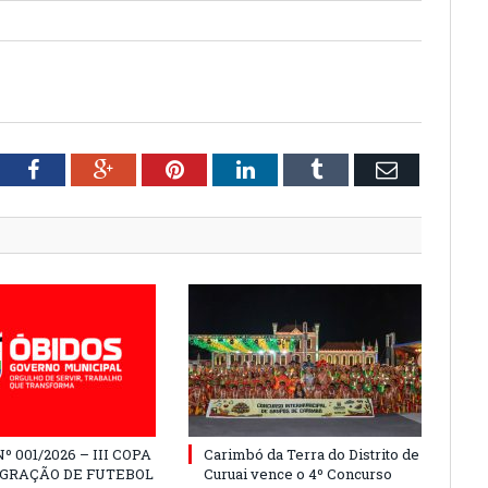
tter
Facebook
Google+
Pinterest
LinkedIn
Tumblr
Email
º 001/2026 – III COPA
Carimbó da Terra do Distrito de
EGRAÇÃO DE FUTEBOL
Curuai vence o 4º Concurso