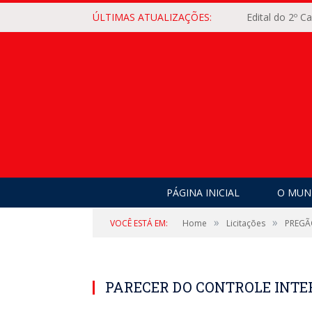
ÚLTIMAS ATUALIZAÇÕES:
Edital do 2º 
PÁGINA INICIAL
O MUNI
»
»
VOCÊ ESTÁ EM:
Home
Licitações
PREGÃ
PARECER DO CONTROLE INT