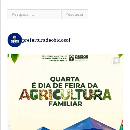
prefeituradeobidosof