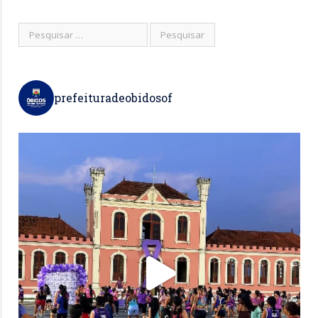
prefeituradeobidosof