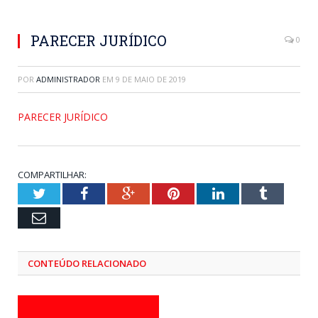
PARECER JURÍDICO
0
POR
ADMINISTRADOR
EM
9 DE MAIO DE 2019
PARECER JURÍDICO
COMPARTILHAR:
Twitter
Facebook
Google+
Pinterest
LinkedIn
Tumblr
Email
CONTEÚDO RELACIONADO