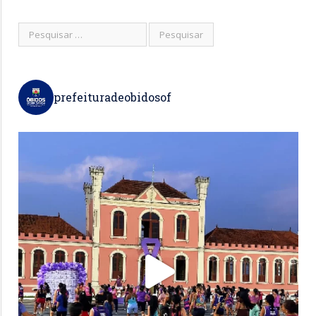
prefeituradeobidosof