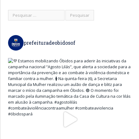
prefeituradeobidosof