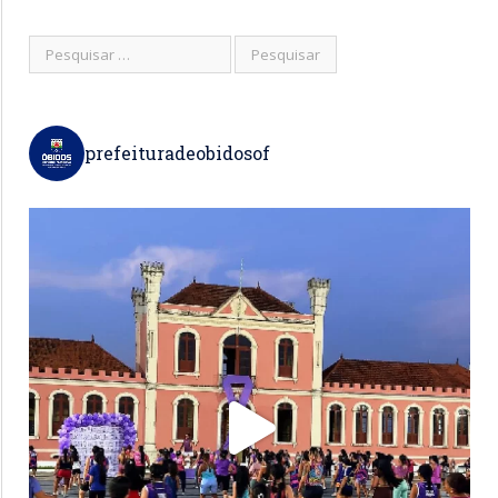
prefeituradeobidosof