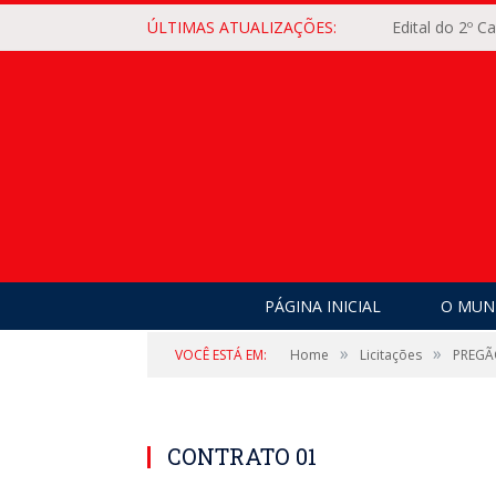
ÚLTIMAS ATUALIZAÇÕES:
Edital do 2º 
PÁGINA INICIAL
O MUNI
»
»
VOCÊ ESTÁ EM:
Home
Licitações
PREGÃ
CONTRATO 01