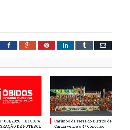
tter
Facebook
Google+
Pinterest
LinkedIn
Tumblr
Email
º 001/2026 – III COPA
Carimbó da Terra do Distrito de
EGRAÇÃO DE FUTEBOL
Curuai vence o 4º Concurso