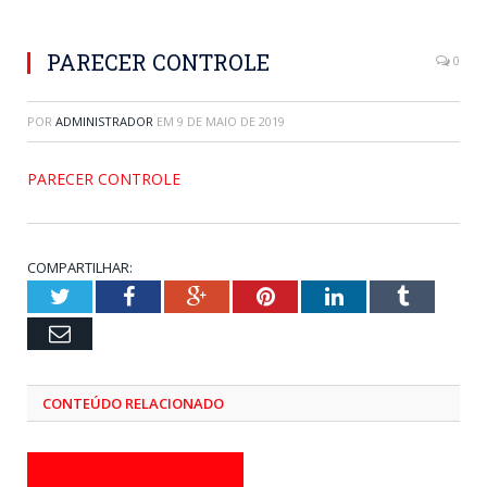
PARECER CONTROLE
0
POR
ADMINISTRADOR
EM
9 DE MAIO DE 2019
PARECER CONTROLE
COMPARTILHAR:
Twitter
Facebook
Google+
Pinterest
LinkedIn
Tumblr
Email
CONTEÚDO RELACIONADO