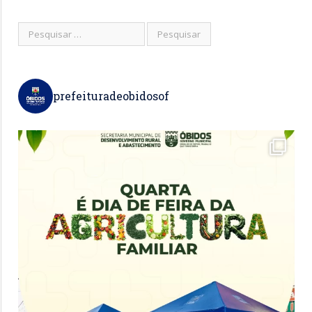
prefeituradeobidosof