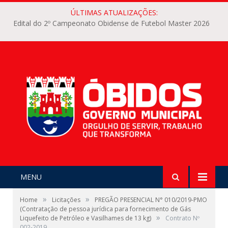
ÚLTIMAS ATUALIZAÇÕES:
Edital do 2º Campeonato Obidense de Futebol Master 2026
MENU
»
»
Home
Licitações
PREGÃO PRESENCIAL N° 010/2019-PMO
(Contratação de pessoa jurídica para fornecimento de Gás
»
Liquefeito de Petróleo e Vasilhames de 13 kg)
Contrato Nº
002-2019