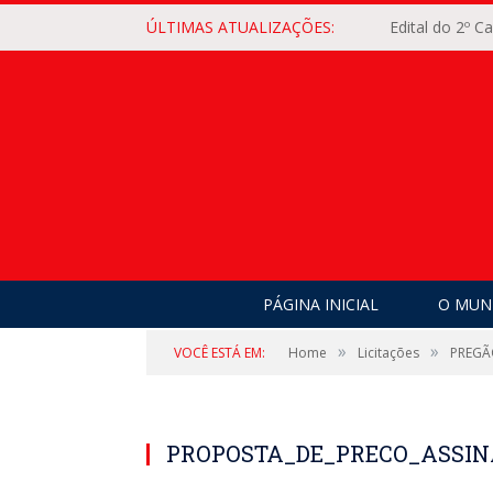
ÚLTIMAS ATUALIZAÇÕES:
Edital do 2º 
PÁGINA INICIAL
O MUNI
»
»
VOCÊ ESTÁ EM:
Home
Licitações
PREGÃ
PROPOSTA_DE_PRECO_ASSINA