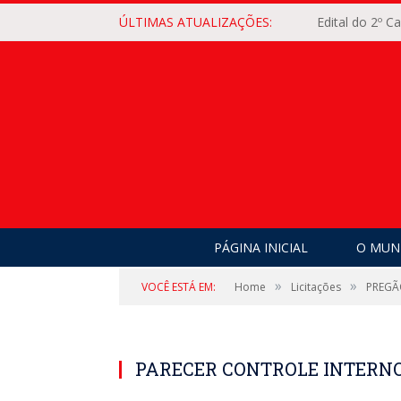
ÚLTIMAS ATUALIZAÇÕES:
Edital do 2º 
PÁGINA INICIAL
O MUNI
»
»
VOCÊ ESTÁ EM:
Home
Licitações
PREGÃ
PARECER CONTROLE INTERN