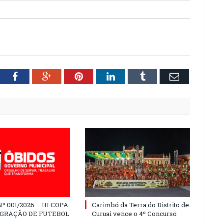
tter
Facebook
Google+
Pinterest
LinkedIn
Tumblr
Email
º 001/2026 – III COPA
Carimbó da Terra do Distrito de
EGRAÇÃO DE FUTEBOL
Curuai vence o 4º Concurso