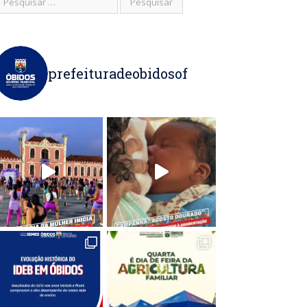
prefeituradeobidosof