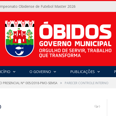
Campeonato Obidense de Futebol Master 2026
CÍPIO
O GOVERNO
PUBLICAÇÕES
»
O PRESENCIAL N° 005/2018-PMO-SEMSA
PARECER CONTROLE INTERNO
O
0