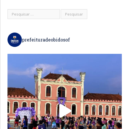
prefeituradeobidosof