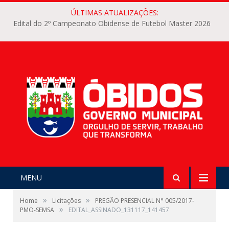
ÚLTIMAS ATUALIZAÇÕES:
Edital do 2º Campeonato Obidense de Futebol Master 2026
MENU
»
»
Home
Licitações
PREGÃO PRESENCIAL N° 005/2017-
»
PMO-SEMSA
EDITAL_ASSINADO_131117_141457