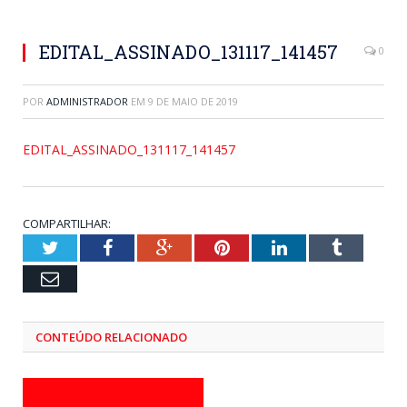
EDITAL_ASSINADO_131117_141457
0
POR
ADMINISTRADOR
EM
9 DE MAIO DE 2019
EDITAL_ASSINADO_131117_141457
COMPARTILHAR:
Twitter
Facebook
Google+
Pinterest
LinkedIn
Tumblr
Email
CONTEÚDO RELACIONADO