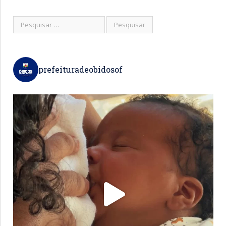
prefeituradeobidosof