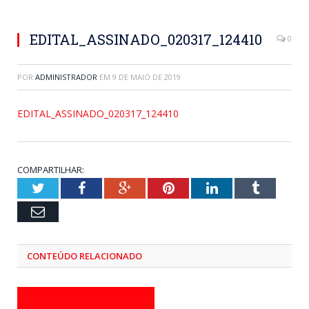
EDITAL_ASSINADO_020317_124410
0
POR
ADMINISTRADOR
EM
9 DE MAIO DE 2019
EDITAL_ASSINADO_020317_124410
COMPARTILHAR:
Twitter
Facebook
Google+
Pinterest
LinkedIn
Tumblr
Email
CONTEÚDO RELACIONADO