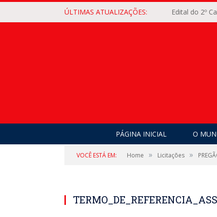
ÚLTIMAS ATUALIZAÇÕES:
Edital do 2º 
PÁGINA INICIAL
O MUNI
»
»
VOCÊ ESTÁ EM:
Home
Licitações
PREGÃ
TERMO_DE_REFERENCIA_ASSI