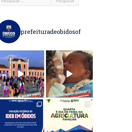
prefeituradeobidosof