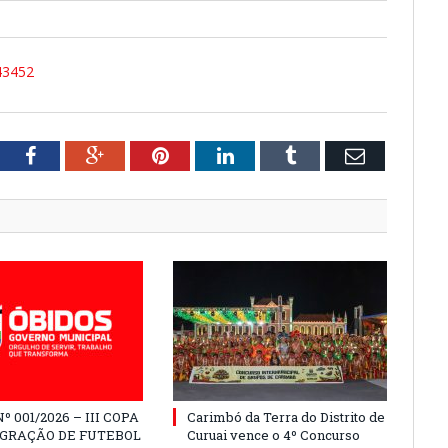
43452
tter
Facebook
Google+
Pinterest
LinkedIn
Tumblr
Email
º 001/2026 – III COPA
Carimbó da Terra do Distrito de
EGRAÇÃO DE FUTEBOL
Curuai vence o 4º Concurso