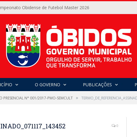
Campeonato Obidense de Futebol Master 2026
CÍPIO
O GOVERNO
PUBLICAÇÕES
»
O PRESENCIAL N° 001/2017-PMO-SEMCULT
TERMO_DE_REFERENCIA_ASSINA
NADO_071117_143452
0