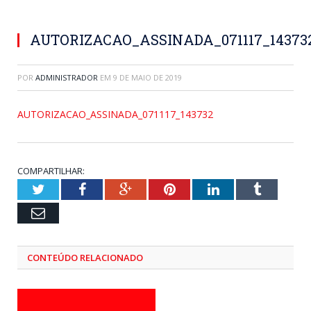
AUTORIZACAO_ASSINADA_071117_14373
POR
ADMINISTRADOR
EM
9 DE MAIO DE 2019
AUTORIZACAO_ASSINADA_071117_143732
COMPARTILHAR:
Twitter
Facebook
Google+
Pinterest
LinkedIn
Tumblr
Email
CONTEÚDO RELACIONADO