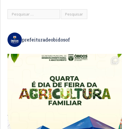
prefeituradeobidosof