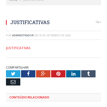
JUSTIFICATIVAS
0
POR
ADMINISTRADOR
EM
18 DE SETEMBRO DE 2020
JUSTIFICATIVAS
COMPARTILHAR:
Twitter
Facebook
Google+
Pinterest
LinkedIn
Tumblr
Email
CONTEÚDO RELACIONADO