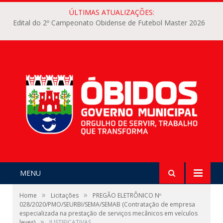
ÚLTIMAS ATUALIZAÇÕES:
Edital do 2º Campeonato Obidense de Futebol Master 2026
MENU
»
»
Home
Licitações
PREGÃO ELETRÔNICO Nº
028/2020/PMO/SEURBI/SEMA/SEMAB (Contratação de empresa
especializada na prestação de serviços mecânicos em veículos
»
leves)
JUSTIFICATIVAS