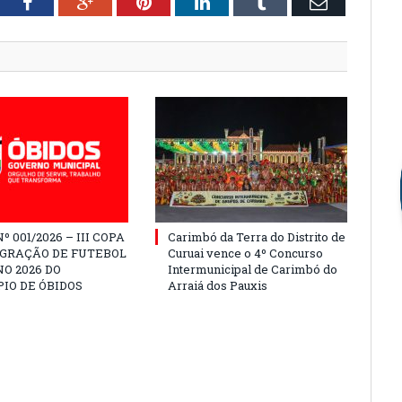
tter
Facebook
Google+
Pinterest
LinkedIn
Tumblr
Email
º 001/2026 – III COPA
Carimbó da Terra do Distrito de
EGRAÇÃO DE FUTEBOL
Curuai vence o 4º Concurso
O 2026 DO
Intermunicipal de Carimbó do
IO DE ÓBIDOS
Arraiá dos Pauxis