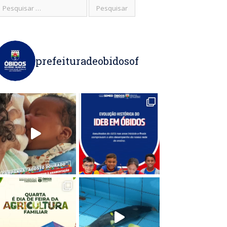
prefeituradeobidosof