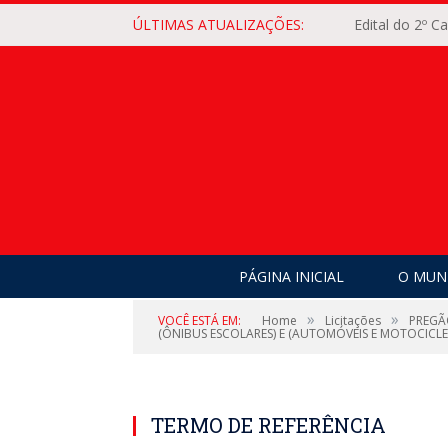
ÚLTIMAS ATUALIZAÇÕES:
Edital do 2º 
PÁGINA INICIAL
O MUNI
»
»
VOCÊ ESTÁ EM:
Home
Licitações
PREGÃ
(ÔNIBUS ESCOLARES) E (AUTOMÓVEIS E MOTOCICLE
TERMO DE REFERÊNCIA