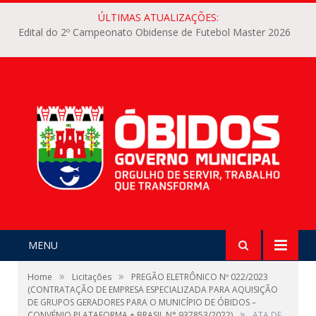
ÚLTIMAS ATUALIZAÇÕES:
Edital do 2º Campeonato Obidense de Futebol Master 2026
MENU
»
»
Home
Licitações
PREGÃO ELETRÔNICO Nº 022/2023
(CONTRATAÇÃO DE EMPRESA ESPECIALIZADA PARA AQUISIÇÃO
DE GRUPOS GERADORES PARA O MUNICÍPIO DE ÓBIDOS –
»
CONVÉNIO PLATAFORMA + BRASIL N° 937853/2022)
ATA DE