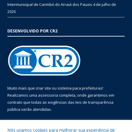
Intermunicipal de Carimbó do Arraiá dos Pauxis
4 de julho de
2026
DESENVOLVIDO POR CR2
Muito mais que
criar site
ou
sistema para prefeituras
!
Realizamos uma
assessoria
completa, onde garantimos em
contrato que todas as exigências das
leis de transparência
pública
serão atendidas.
Conheça o
PNTP
e o
Radar da Transparência Pública
Nós usamos cookies para melhorar sua experiência de