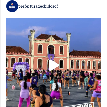
prefeituradeobidosof