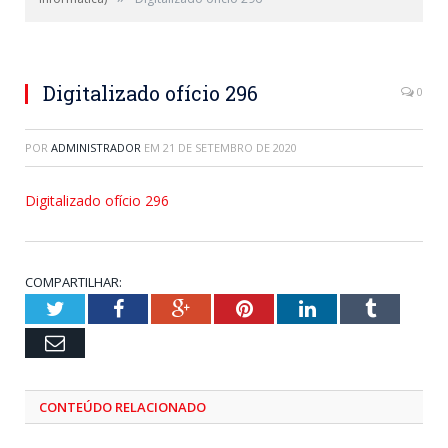
Digitalizado ofício 296
0
POR
ADMINISTRADOR
EM
21 DE SETEMBRO DE 2020
Digitalizado ofício 296
COMPARTILHAR:
Twitter
Facebook
Google+
Pinterest
LinkedIn
Tumblr
Email
CONTEÚDO RELACIONADO