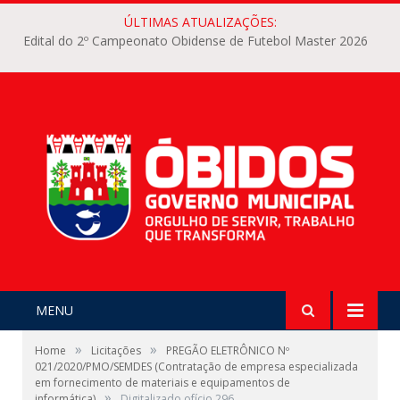
ÚLTIMAS ATUALIZAÇÕES:
Edital do 2º Campeonato Obidense de Futebol Master 2026
MENU
»
»
Home
Licitações
PREGÃO ELETRÔNICO Nº
021/2020/PMO/SEMDES (Contratação de empresa especializada
em fornecimento de materiais e equipamentos de
»
informática)
Digitalizado ofício 296