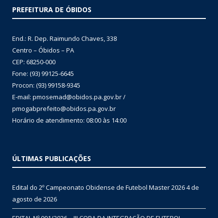
PREFEITURA DE ÓBIDOS
End.: R. Dep. Raimundo Chaves, 338
Centro – Óbidos – PA
CEP: 68250-000
Fone: (93) 99125-6645
Procon: (93) 99158-9345
E-mail: pmosemad@obidos.pa.gov.br /
pmogabprefeito@obidos.pa.gov.br
Horário de atendimento: 08:00 às 14:00
ÚLTIMAS PUBLICAÇÕES
Edital do 2º Campeonato Obidense de Futebol Master 2026
4 de
agosto de 2026
EDITAL Nº 001/2026 – III COPA DA INTEGRAÇÃO DE FUTEBOL